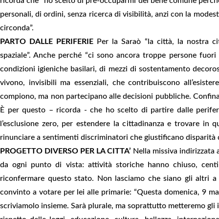
ricorda che “ho scelto di pre-occuparmi del bene comune perché 
personali, di ordini, senza ricerca di visibilità, anzi con la modest
circonda”.
PARTO DALLE PERIFERIE
Per la Saraò “la città, la nostra c
spaziale”. Anche perché “ci sono ancora troppe persone fuori d
condizioni igieniche basilari, di mezzi di sostentamento decorosi
vivono, invisibili ma essenziali, che contribuiscono all’esist
compiono, ma non partecipano alle decisioni pubbliche. Confinate
È per questo – ricorda - che ho scelto di partire dalle perife
l’esclusione zero, per estendere la cittadinanza e trovare in
rinunciare a sentimenti discriminatori che giustificano disparità 
PROGETTO DIVERSO PER LA CITTA’
Nella missiva indirizzata 
da ogni punto di vista: attività storiche hanno chiuso, cent
riconfermare questo stato. Non lasciamo che siano gli altri a d
convinto a votare per lei alle primarie: “Questa domenica, 9 mar
scriviamolo insieme. Sarà plurale, ma soprattutto metteremo gli