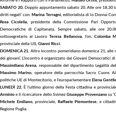
Riforme e i Rapporti con il Parlamento,
Matteo Orfini
, presiden
SABATO 20.
Doppio appuntamento sabato 20. Alle ore 18.30 la 
diriti negati’ con:
Marina Terragni
, editorialista di Io Donna-Corr
Rosa Cicolella
, presidente della Commissione Pari Opportu
Democratiche di Capitanata. Sempre sabato, alle ore 20.00
sottosegretario al Lavoro
Teresa Bellanova
, l’on.
Colomba Mo
provinciale della UIL
Gianni Ricci.
DOMENICA 21.
Altro incontro pomeridiano domenica 21, alle or
dei giovani’. L’incontro è organizzato dai Giovani Democratici d
Massimiliano Arena
, responsabile del dipartimento Legalità del
Massimo Marino
, operatore della parrocchia Sacro Cuore. A
politiche UE di Montecitorio, e l’europarlamentare
Elena Gentil
LUNEDÌ 22.
È l’ultimo giorno della Festa cittadina e provincial
Arminio
e il ricercatore dello Svimez
Giuseppe Provenzano
su ‘O
Michele Emiliano
, provinciale,
Raffaele Piemontese
, e cittadi
Regione Puglia.