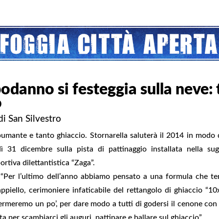
odanno si festeggia sulla neve: t
o
di San Silvestro
spumante e tanto ghiaccio. Stornarella saluterà il 2014 in mod
ì 31 dicembre sulla pista di pattinaggio installata nella sug
ortiva dilettantistica “Zaga”.
“Per l’ultimo dell’anno abbiamo pensato a una formula che te
piello, cerimoniere infaticabile del rettangolo di ghiaccio “10
 fermeremo un po’, per dare modo a tutti di godersi il cenone con
a per scambiarci gli auguri, pattinare e ballare sul ghiaccio”.