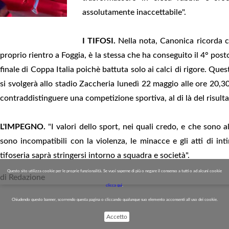
assolutamente inaccettabile".
I TIFOSI.
Nella nota, Canonica ricorda co
proprio rientro a Foggia, è la stessa che ha conseguito il 4° post
finale di Coppa Italia poichè battuta solo ai calci di rigore. Qu
si svolgerà allo stadio Zaccheria lunedì 22 maggio alle ore 20,3
contraddistinguere una competizione sportiva, al di là del risult
L'IMPEGNO.
"I valori dello sport, nei quali credo, e che sono
sono incompatibili con la violenza, le minacce e gli atti di in
tifoseria saprà stringersi intorno a squadra e società".
Questo sito utilizza cookie per le proprie funzionalità. Se vuoi saperne di più o negare il consenso a tutti o ad alcuni cookie
di Redazione
clicca qui
.
Chiudendo questo banner, scorrendo questa pagina o cliccando qualunque suo elemento acconsenti all uso dei cookie.
Accetto