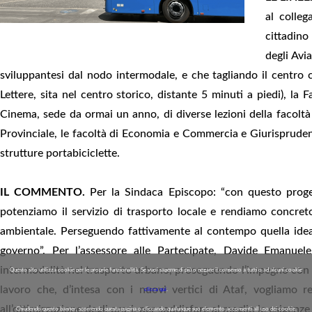
al colleg
cittadino
degli Avi
sviluppantesi dal nodo intermodale, e che tagliando il centro ci
Lettere, sita nel centro storico, distante 5 minuti a piedi), la Fa
Cinema, sede da ormai un anno, di diverse lezioni della facoltà 
Provinciale, le facoltà di Economia e Commercia e Giurisprudenz
strutture portabiciclette.
IL COMMENTO.
Per la Sindaca Episcopo: “con questo progett
potenziamo il servizio di trasporto locale e rendiamo concreto 
ambientale. Perseguendo fattivamente al contempo quella idea d
governo”. Per l’assessore alle Partecipate, Davide Emanuel
intermodalità nel trasporto urbano, proseguendo l’impegno con l
Questo sito utilizza cookie per le proprie funzionalità. Se vuoi saperne di più o negare il consenso a tutti o ad alcuni cookie
lavoro che, d’intesa con i nuovi vertici di Ataf, vogliamo ren
clicca qui
.
all’ottimizzazione degli orari, per soddisfare al meglio le esigenze 
Chiudendo questo banner, scorrendo questa pagina o cliccando qualunque suo elemento acconsenti all uso dei cookie.