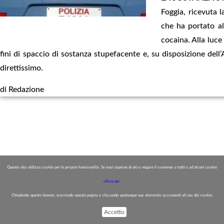
Foggia, ricevuta 
che ha portato a
cocaina. Alla luce
fini di spaccio di sostanza stupefacente e, su disposizione dell’
direttissimo.
di Redazione
Questo sito utilizza cookie per le proprie funzionalità. Se vuoi saperne di più o negare il consenso a tutti o ad alcuni cookie
clicca qui
.
Chiudendo questo banner, scorrendo questa pagina o cliccando qualunque suo elemento acconsenti all uso dei cookie.
Accetto