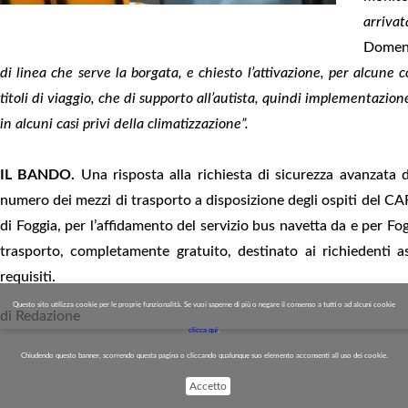
arriva
Domeni
di linea che serve la borgata, e chiesto l’attivazione, per alcune c
titoli di viaggio, che di supporto all’autista, quindi implementazione
in alcuni casi privi della climatizzazione”.
IL BANDO.
Una risposta alla richiesta di sicurezza avanzata 
numero dei mezzi di trasporto a disposizione degli ospiti del CA
di Foggia, per l’affidamento del servizio bus navetta da e per 
trasporto, completamente gratuito, destinato ai richiedenti as
requisiti.
Questo sito utilizza cookie per le proprie funzionalità. Se vuoi saperne di più o negare il consenso a tutti o ad alcuni cookie
di Redazione
clicca qui
.
Chiudendo questo banner, scorrendo questa pagina o cliccando qualunque suo elemento acconsenti all uso dei cookie.
Accetto