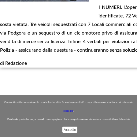
I NUMERI.
L'oper
identificate, 72 Ve
sosta vietata. Tre veicoli sequestrati con 7 Locali commerciali 
via Podgora e un sequestro di un ciclomotore privo di assicur
vendita di merce senza licenza. Infine, 4 verbali per violazioni a
Polizia - assicurano dalla questura - continueranno senza soluzi
di Redazione
Questo sito utilizza cookie per le proprie funzionalità. Se vuoi saperne di più o negare il consenso a tutti o ad alcuni cookie
clicca qui
.
Chiudendo questo banner, scorrendo questa pagina o cliccando qualunque suo elemento acconsenti all uso dei cookie.
Accetto