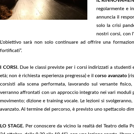
IL RINNOVAMEN
regolarmente e in 
annuncia il respon
solo la crisi pand
nostri corsi, con
L'obiettivo sarà non solo continuare ad offrire una formazio
fortificati”.
I CORSI.
Due le classi previste per i corsi indirizzati a studenti e
età; non è richiesta esperienza pregressa) e il
corso avanzato
(ri
corsisti alla scena performata, lavorando sul versante fisico,
verranno affrontati con un approccio integrato nei vari moduli pr
movimento; dizione e training vocale. Le lezioni si svolgeranno, i
avanzato. Al termine del percorso, è previsto uno spettacolo dim
LO STAGE.
Per conoscere da vicino la realtà del Teatro della P