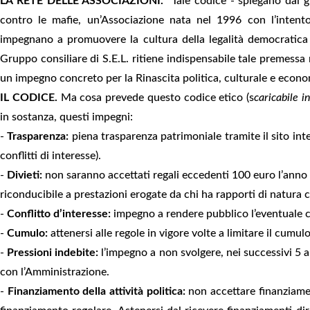
LA RETE DELLE ASSOCIAZIONI.
“Tale codice - spiegano dal g
contro le mafie, un’Associazione nata nel 1996 con l’intent
impegnano a promuovere la cultura della legalità democratica ne
Gruppo consiliare di S.E.L. ritiene indispensabile tale premessa n
un impegno concreto per la Rinascita politica, culturale e econom
IL CODICE.
Ma cosa prevede questo codice etico (s
caricabile 
in sostanza, questi impegni:
-
Trasparenza:
piena trasparenza patrimoniale tramite il sito inter
conflitti di interesse).
-
Divieti:
non saranno accettati regali eccedenti 100 euro l’anno 
riconducibile a prestazioni erogate da chi ha rapporti di natura
-
Conflitto d’interesse:
impegno a rendere pubblico l’eventuale con
-
Cumulo:
attenersi alle regole in vigore volte a limitare il cumul
-
Pressioni indebite:
l’impegno a non svolgere, nei successivi 5 an
con l’Amministrazione.
-
Finanziamento della attività politica:
non accettare finanziament