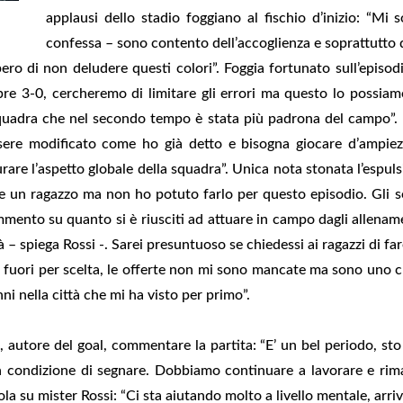
applausi dello stadio foggiano al fischio d’inizio: “Mi s
confessa – sono contento dell’accoglienza e soprattutto d
ero di non deludere questi colori”. Foggia fortunato sull’episodi
re 3-0, cercheremo di limitare gli errori ma questo lo possiam
squadra che nel secondo tempo è stata più padrona del campo”. 
ere modificato come ho già detto e bisogna giocare d’ampiez
re l’aspetto globale della squadra”. Unica nota stonata l’espulsi
re un ragazzo ma non ho potuto farlo per questo episodio. Gli s
mento su quanto si è riusciti ad attuare in campo dagli allename
tà – spiega Rossi -. Sarei presuntuoso se chiedessi ai ragazzi di f
 fuori per scelta, le offerte non mi sono mancate ma sono uno c
ni nella città che mi ha visto per primo”.
 autore del goal, commentare la partita: “E’ un bel periodo, sto
condizione di segnare. Dobbiamo continuare a lavorare e rima
la su mister Rossi: “Ci sta aiutando molto a livello mentale, ar