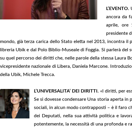
L’EVENTO.
U
ancora da fa
aprile, ore 
presidente d
mondo, già terza carica dello Stato eletta nel 2013, incontra i
libreria Ubik e dal Polo Biblio-Museale di Foggia. Si parlerà del 
su quel percorso dei diritti che, nelle parole della stessa Laura 
vicepresidente nazionale di Libera, Daniela Marcone. Introduzione 
della Ubik, Michele Trecca.
L’UNIVERSALITA’ DEI DIRITTI.
«I diritti, per 
Se si dovesse condensare Una storia aperta in poc
sociali, in alcun modo contrapposti – è il faro
dei Deputati, nella sua attività politica e lavo
potentemente, la necessità di una profonda e rad