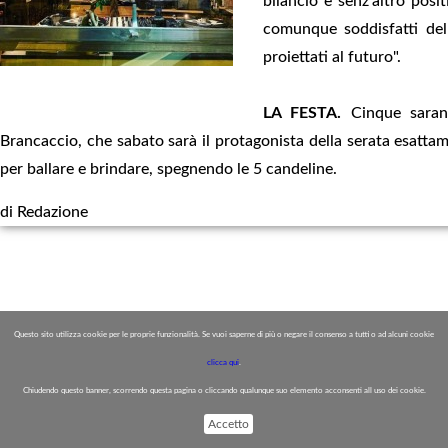
bilancio è senz'altro pos
comunque soddisfatti dell
proiettati al futuro".
LA FESTA.
Cinque sarann
Brancaccio, che sabato sarà il protagonista della serata esattam
per ballare e brindare, spegnendo le 5 candeline.
di Redazione
Questo sito utilizza cookie per le proprie funzionalità. Se vuoi saperne di più o negare il consenso a tutti o ad alcuni cookie
clicca qui
.
Chiudendo questo banner, scorrendo questa pagina o cliccando qualunque suo elemento acconsenti all uso dei cookie.
Accetto