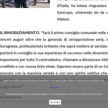
d’Italia, ha inteso ringraziar
Episcopo, chiarendo sin da su
Meloni.
IL RINGRAZIAMENTO.
“Sarà il primo consiglio comunale nella 
sinceri auguri oltre che la garanzia di un’opposizione seria,
Soragnese, professionista brillante che saprà mettere al servizio 
porterà in consiglio la sua esperienza di successo nelle dinamic
importante per tutto il centrodestra, chiamato a dimostrare fatti
credibile e con nuova linfa vitale. Sapremo essere parte di un 
onorato con la massima serietà e con uno spirito volitivo che n
momento, sento di dover ringraziare di cuore a tutti i concitt
Questo sito utilizza cookie per le proprie funzionalità. Se vuoi saperne di più o negare il consenso a tutti o ad alcuni cookie
suggerimenti”
clicca qui
.
Chiudendo questo banner, scorrendo questa pagina o cliccando qualunque suo elemento acconsenti all uso dei cookie.
di Redazione
Accetto