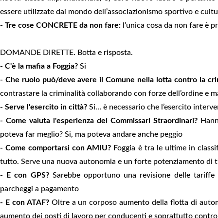
essere utilizzate dal mondo dell’associazionismo sportivo e cultu
- Tre cose CONCRETE da non fare:
l’unica cosa da non fare è pr
DOMANDE DIRETTE. Botta e risposta.
- C'è la mafia a Foggia?
Si
- Che ruolo può/deve avere il Comune nella lotta contro la cri
contrastare la criminalità collaborando con forze dell’ordine e m
- Serve l'esercito in città?
Si… è necessario che l’esercito interve
- Come valuta l'esperienza dei Commissari Straordinari?
Hanno
poteva far meglio? Si, ma poteva andare anche peggio
- Come comportarsi con AMIU?
Foggia è tra le ultime in classi
tutto. Serve una nuova autonomia e un forte potenziamento di tutt
- E con GPS?
Sarebbe opportuno una revisione delle tariffe o
parcheggi a pagamento
- E con ATAF?
Oltre a un corposo aumento della flotta di auto
aumento dei posti di lavoro per conducenti e soprattutto control