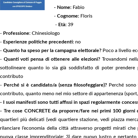
- Nome:
Fabio
-
Cognome:
Floris
-
Età:
39
-
Professione
: Chinesiologo
-
Esperienze politiche precedenti:
no
-
Quanto ha speso per la campagna elettorale?
Poco a livello e
-
Quanti voti pensa di ottenere alle elezioni?
Trovandomi nella
sottolineare quanto io sia già soddisfatto di poter prender
contributo
-
Perché si è candidato/a (senza filosofeggiare)?
Perché sono 
contributo, quanto meno nel mio settore di appartenenza (sport,
- I suoi manifesti sono tutti affissi in spazi regolarmente conce
- Tre cose CONCRETE da proporre/fare nei primi 100 giorni d
quartieri più delicati (vedi quartiere stazione, vedi piazza merc
rilanciare l’economia della città attraverso progetti mirati ch
nuova classe imprenditoriale; 3) dare nuovo lustro e pertanto r