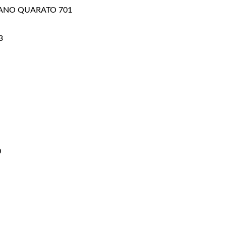
ANO QUARATO 701
3
0