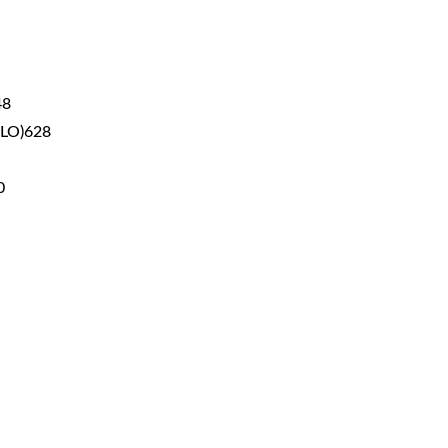
48
LO)628
0