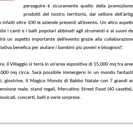
perseguire è sicuramente quello della promozione 
prodotti del nostro territorio, dal settore dell’ar
nfatti oltre 100 le aziende presenti all’evento. Un altro aspetto
ite i canti e i balli popolari abbinati agli strumenti e ai suoni 
prirà un aspetto importante dell’evento grazie alla collaborazi
ativa benefica per aiutare i bambini più poveri e bisognosi".
e, il Villaggio si terrà in un’area espositiva di 15.000 mq tra ar
0.000 mq circa. Sarà possibile immergersi in un mondo fantastic
nosi, giostrine, Il Magico Mondo di Babbo Natale con 7 grandi am
ione reale, stand regali, Mercatino Street Food (40 casette), 
usicali, concerti, balli e varie sorprese.