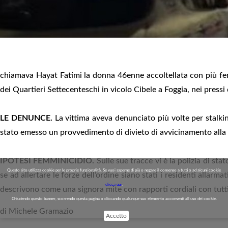
chiamava Hayat Fatimi la donna 46enne accoltellata con più fend
dei Quartieri Settecenteschi in vicolo Cibele a Foggia, nei pressi
LE DENUNCE.
La vittima aveva denunciato più volte per stalki
stato emesso un provvedimento di divieto di avvicinamento alla do
IPOTESI FEMMINICIDIO.
Sulle sue tracce vi è la polizia di st
Questo sito utilizza cookie per le proprie funzionalità. Se vuoi saperne di più o negare il consenso a tutti o ad alcuni cookie
se ad allertare le forze dell’ordine siano stati i residenti allarma
clicca qui
.
descrivono come una signora mite con rapporti cordiali con tutti
Chiudendo questo banner, scorrendo questa pagina o cliccando qualunque suo elemento acconsenti all uso dei cookie.
di Michele Gramazio
Accetto