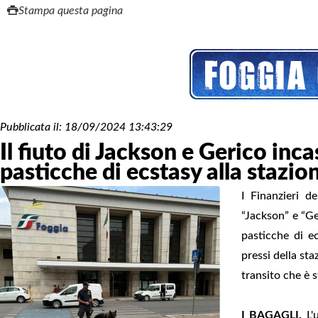
Stampa questa pagina
Pubblicata il:
18/09/2024 13:43:29
Il fiuto di Jackson e Gerico in
pasticche di ecstasy alla stazio
I Finanzieri d
“Jackson” e “Ge
pasticche di ec
pressi della sta
transito che è 
I BAGAGLI.
L'