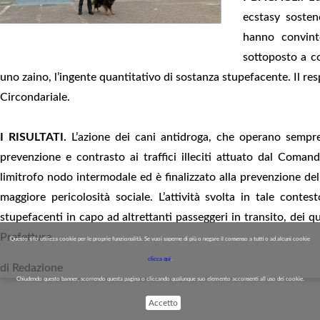
ecstasy sosten
hanno convinto
sottoposto a co
uno zaino, l’ingente quantitativo di sostanza stupefacente. Il re
Circondariale.
I RISULTATI.
L’azione dei cani antidroga, che operano sempre 
prevenzione e contrasto ai traffici illeciti attuato dal Coman
limitrofo nodo intermodale ed è finalizzato alla prevenzione del
maggiore pericolosità sociale. L’attività svolta in tale conte
stupefacenti in capo ad altrettanti passeggeri in transito, dei qu
Prefetture.
Questo sito utilizza cookie per le proprie funzionalità. Se vuoi saperne di più o negare il consenso a tutti o ad alcuni cookie
clicca qui
.
di Redazione
Chiudendo questo banner, scorrendo questa pagina o cliccando qualunque suo elemento acconsenti all uso dei cookie.
Accetto