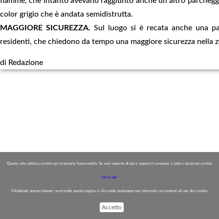
fiamme, che intanto avevano raggiunto anche un altro parcheggia
color grigio che è andata semidistrutta.
MAGGIORE SICUREZZA.
Sul luogo si è recata anche una patt
residenti, che chiedono da tempo una maggiore sicurezza nella 
di Redazione
Questo sito utilizza cookie per le proprie funzionalità. Se vuoi saperne di più o negare il consenso a tutti o ad alcuni cookie
clicca qui
.
Chiudendo questo banner, scorrendo questa pagina o cliccando qualunque suo elemento acconsenti all uso dei cookie.
Accetto