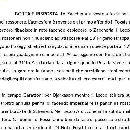
BOTTA E RISPOSTA.
Lo Zaccheria si veste a festa nell’
ci rossonere. L’atmosfera è rovente e al primo affondo il Foggia pa
portiere ribadisce in rete facendo esplodere lo Zaccheria. Il Le
 rossoneri non rinunciano ad attaccare e al 13’ Frigerio strappa
gono fraseggi stretti e triangolazioni, e una di queste porta al 19
 Gli ospiti guadagnano campo e al 29’ pareggiano con Pinzauti ch
isce e al 31’ lo Zaccheria urla al rigore quando Peralta viene s
lla. La gara ora la fanno i satanelli che presidiano stabilmen
degli ospiti che sfruttano la velocità dei loro esterni, ma il pari re
a in campo Garattoni per Bjarkason mentre il Lecco schiera s
arbitro annulla per fallo, facendo imbestialire la panchina ro
una bordata di Schenetti. Nel Lecco Ardizzone si fa subito mal
intero. Gli uomini di Rossi fanno bene la fase di possesso e sfrutt
e una bella serpentina di Di Noia
. Foschi corre ai ripari: fuor