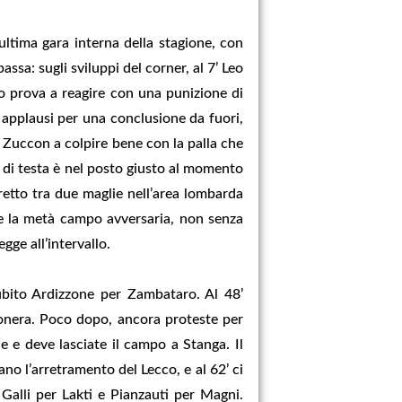
ultima gara interna della stagione, con
ssa: sugli sviluppi del corner, al 7’ Leo
cco prova a reagire con una punizione di
 applausi per una conclusione da fuori,
’ Zuccon a colpire bene con la palla che
e di testa è nel posto giusto al momento
tretto tra due maglie nell’area lombarda
te la metà campo avversaria, non senza
gge all’intervallo.
ubito Ardizzone per Zambataro. Al 48’
ssonera. Poco dopo, ancora proteste per
e e deve lasciate il campo a Stanga. Il
ano l’arretramento del Lecco, e al 62’ ci
i Galli per Lakti e Pianzauti per Magni.