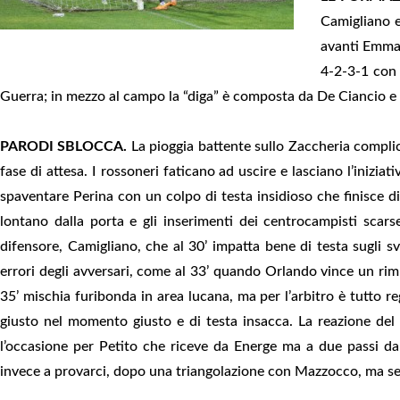
Camigliano 
avanti Emmaus
4-2-3-1 con 
Guerra; in mezzo al campo la “diga” è composta da De Ciancio e 
PARODI SBLOCCA.
La pioggia battente sullo Zaccheria complica
fase di attesa. I rossoneri faticano ad uscire e lasciano l’inizia
spaventare Perina con un colpo di testa insidioso che finisce d
lontano dalla porta e gli inserimenti dei centrocampisti scars
difensore, Camigliano, che al 30’ impatta bene di testa sugli s
errori degli avversari, come al 33’ quando Orlando vince un ri
35’ mischia furibonda in area lucana, ma per l’arbitro è tutto reg
giusto nel momento giusto e di testa insacca. La reazione del P
l’occasione per Petito che riceve da Energe ma a due passi da
invece a provarci, dopo una triangolazione con Mazzocco, ma se