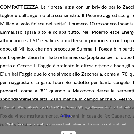
COMPATTEZZZA
.
La ripresa inizia con un brivido per lo Zacch
toglierlo dall’angolino alla sua sinistra. Il Picerno aggredisce gl
Millico al volo finisca nel ‘sette’. Il numero 10 rossonero inc
Emmausso spara alto e sciupa tutto. Nel Picerno esce Energe
affondano e al 61’ è Salines a mettersi in proprio su contropie
dopo, di Millico, che non preoccupa Summa. Il Foggia è in partita
contropiede. Zauri fa rifiatare Emmausso (applausi per lui dopo t
posto a Cecere. Il Foggia è ordinato in difesa e tiene a bada gli 
E’ un bel Foggia quello che si vede allo Zaccheria, come al 78’ 
per riaggiustare la gara: fuori Bernadotto per Santarcangelo, 
provarci, come all’81’ quando a Mazzocco riesce la serpent
abbondantemente alta. Zauri manda in campo anche Silvestro per
rossonero ha l’occasione per chiudere i giochi all’85’ ma calibr
Questo sito utilizza cookie per le proprie funzionalità. Se vuoi saperne di più o negare il consenso a tutti o ad alcuni cookie
Foggia vince meritatamente. A Trapani, in casa dell’ex Capuano, 
clicca qui
.
Foto Potito Chiummarulo
Chiudendo questo banner, scorrendo questa pagina o cliccando qualunque suo elemento acconsenti all uso dei cookie.