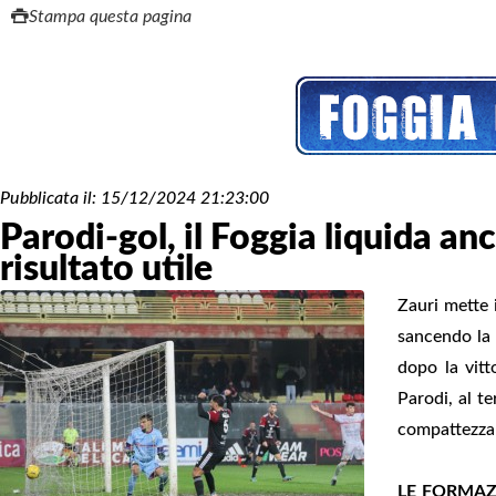
Stampa questa pagina
Pubblicata il:
15/12/2024 21:23:00
Parodi-gol, il Foggia liquida anch
risultato utile
Zauri mette i
sancendo la 
dopo la vitt
Parodi, al t
compattezza 
LE FORMAZ