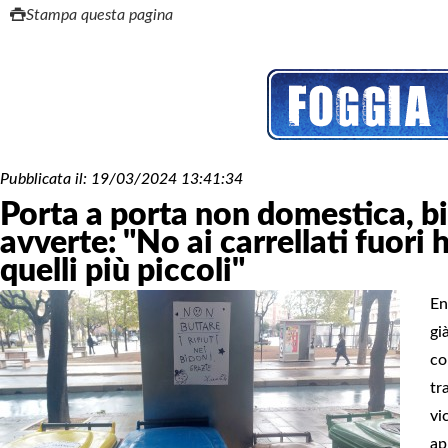
Stampa questa pagina
Pubblicata il:
19/03/2024 13:41:34
Porta a porta non domestica, b
avverte: "No ai carrellati fuori 
quelli più piccoli"
En
gi
co
tr
vi
ap