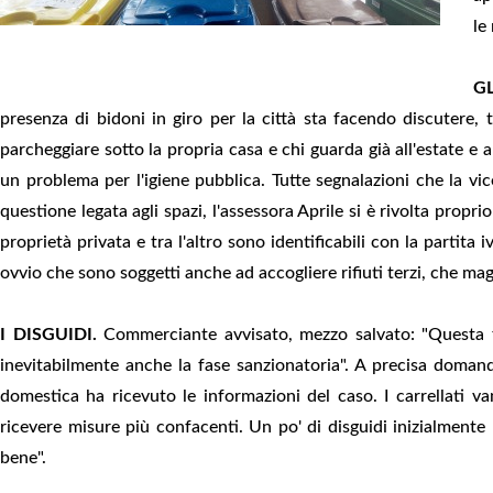
le
GL
presenza di bidoni in giro per la città sta facendo discutere, 
parcheggiare sotto la propria casa e chi guarda già all'estate e a
un problema per l'igiene pubblica. Tutte segnalazioni che la vic
questione legata agli spazi, l'assessora Aprile si è rivolta propr
proprietà privata e tra l'altro sono identificabili con la partita
ovvio che sono soggetti anche ad accogliere rifiuti terzi, che maga
I DISGUIDI.
Commerciante avvisato, mezzo salvato: "Questa fa
inevitabilmente anche la fase sanzionatoria". A precisa domand
domestica ha ricevuto le informazioni del caso. I carrellati va
ricevere misure più confacenti. Un po' di disguidi inizialmen
bene".