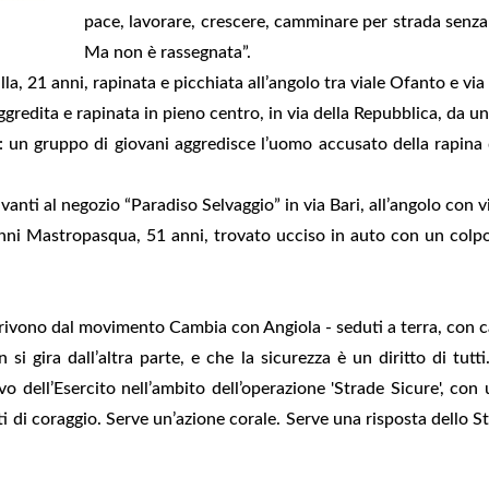
pace, lavorare, crescere, camminare per strada senza 
Ma non è rassegnata”.
a, 21 anni, rapinata e picchiata all’angolo tra viale Ofanto e via
gredita e rapinata in pieno centro, in via della Repubblica, da u
: un gruppo di giovani aggredisce l’uomo accusato della rapina de
nti al negozio “Paradiso Selvaggio” in via Bari, all’angolo con vi
i Mastropasqua, 51 anni, trovato ucciso in auto con un colpo d
rivono dal movimento Cambia con Angiola - seduti a terra, con car
 si gira dall’altra parte, e che la sicurezza è un diritto di tutt
o dell’Esercito nell’ambito dell’operazione 'Strade Sicure', con 
ati di coraggio. Serve un’azione corale. Serve una risposta dello St