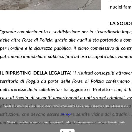
nuclei fami
LA SODDI
"
grande compiacimento e soddisfazione per lo straordinario impeg
delle altre Forze di Polizia, grazie alle quali si sta portando a 
per l'ordine e la sicurezza pubblica, il piano complessivo di con
patrimonio immobiliare pubblico fino ad ora occupato abusivamen
IL RIPRISTINO DELLA LEGALITA'.
"
I risultati conseguiti attra
territorio di Foggia da parte delle Forze di Polizia confermano l'
nell'interesse della collettività -
ha aggiunto il Prefetto
- che, di f
caso di Foggia, di soggetti appartenenti a noti gruppi criminali, 
diritti. Le azioni di contrasto a tali fenomeni, come quella posta
Questo sito utilizza cookie per le proprie funzionalità. Se vuoi saperne di più o negare il consenso a tutti o ad alcuni cookie
Istituzioni, che devono essere sempre sentite vicine dai cittadini, 
clicca qui
.
denunciando situazioni illecite o condotte prevaricanti
”.
Chiudendo questo banner, scorrendo questa pagina o cliccando qualunque suo elemento acconsenti all uso dei cookie.