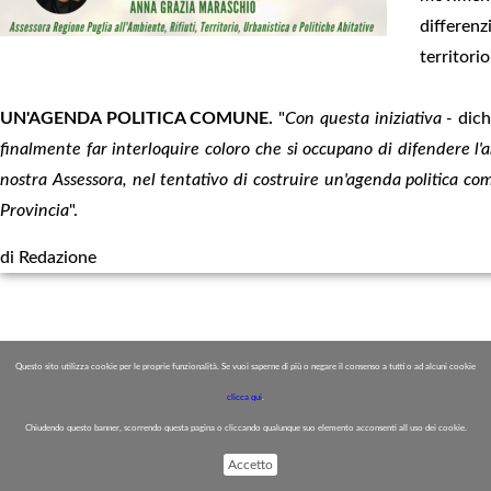
differenz
territori
UN'AGENDA POLITICA COMUNE.
"
Con questa iniziativa -
dich
finalmente far interloquire coloro che si occupano di difendere l'
nostra Assessora, nel tentativo di costruire un'agenda politica co
Provincia
".
di Redazione
Questo sito utilizza cookie per le proprie funzionalità. Se vuoi saperne di più o negare il consenso a tutti o ad alcuni cookie
clicca qui
.
Chiudendo questo banner, scorrendo questa pagina o cliccando qualunque suo elemento acconsenti all uso dei cookie.
Accetto