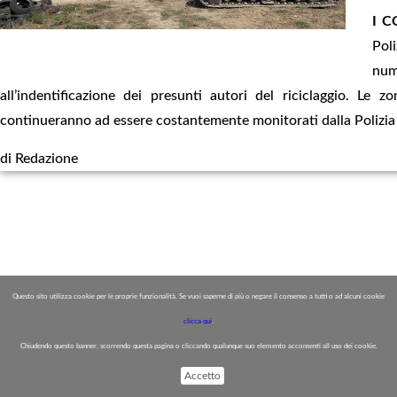
I C
Poli
num
all’indentificazione dei presunti autori del riciclaggio. Le
continueranno ad essere costantemente monitorati dalla Polizia 
di Redazione
Questo sito utilizza cookie per le proprie funzionalità. Se vuoi saperne di più o negare il consenso a tutti o ad alcuni cookie
clicca qui
.
Chiudendo questo banner, scorrendo questa pagina o cliccando qualunque suo elemento acconsenti all uso dei cookie.
Accetto