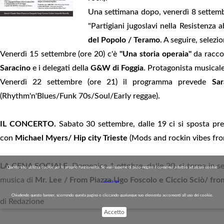
Una settimana dopo, venerdì 8 settemb
"Partigiani jugoslavi nella Resistenza
del Popolo / Teramo
. A seguire, selezi
Venerdì 15 settembre (ore 20) c'è
"Una storia operaia"
da racco
Saracino
e i delegati della
G&W di Foggia
. Protagonista musicale
Venerdì 22 settembre (ore 21) il programma prevede
Sa
(Rhythm'n'Blues/Funk 70s/Soul/Early reggae).
IL CONCERTO.
Sabato 30 settembre, dalle 19 ci si sposta pre
con
Michael Myers/ Hip city Trieste
(Mods and rockin vibes from
LA CENA SOCIALE.
Domenica 1 ottobre, dalle 20, si torna in s
Questo sito utilizza cookie per le proprie funzionalità. Se vuoi saperne di più o negare il consenso a tutti o ad alcuni cookie
musica di
Mr. Lee / From Piazza Ugo Foscolo e Ciccio Sciò/ fro
clicca qui
.
Chiudendo questo banner, scorrendo questa pagina o cliccando qualunque suo elemento acconsenti all uso dei cookie.
di Redazione
Accetto