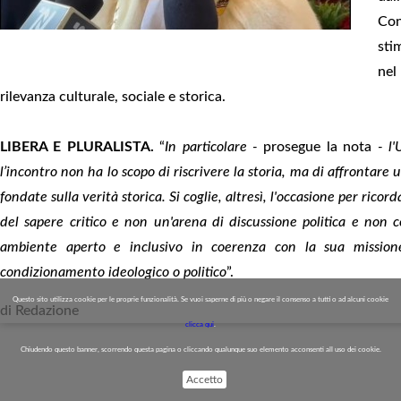
Con
sti
nel
rilevanza culturale, sociale e storica.
LIBERA E PLURALISTA.
“
In particolare -
prosegue la nota
- l'
l’incontro non ha lo scopo di riscrivere la storia, ma di affrontare
fondate sulla verità storica. Si coglie, altresì, l'occasione per ricor
del sapere critico e non un'arena di discussione politica e non
ambiente aperto e inclusivo in coerenza con la sua missione 
condizionamento ideologico o politico
”.
Questo sito utilizza cookie per le proprie funzionalità. Se vuoi saperne di più o negare il consenso a tutti o ad alcuni cookie
di Redazione
clicca qui
.
Chiudendo questo banner, scorrendo questa pagina o cliccando qualunque suo elemento acconsenti all uso dei cookie.
Accetto