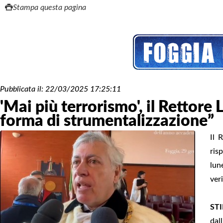
Stampa questa pagina
Pubblicata il:
22/03/2025 17:25:11
'Mai più terrorismo', il Rettore
forma di strumentalizzazione”
Il 
ris
lun
veri
ST
dal