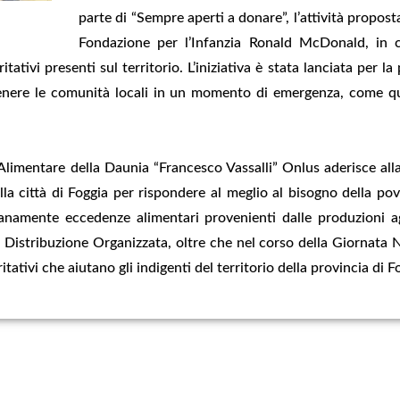
parte di “Sempre aperti a donare”, l’attività prop
Fondazione per l’Infanzia Ronald McDonald, in 
tativi presenti sul territorio. L’iniziativa è stata lanciata per l
tenere le comunità locali in un momento di emergenza, come qu
imentare della Daunia “Francesco Vassalli” Onlus aderisce all
a città di Foggia per rispondere al meglio al bisogno della pove
namente eccedenze alimentari provenienti dalle produzioni agri
 Distribuzione Organizzata, oltre che nel corso della Giornata N
ritativi che aiutano gli indigenti del territorio della provincia di 