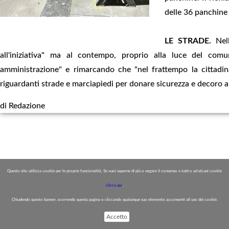
delle 36 panchine
LE STRADE.
Nell
all'iniziativa" ma al contempo, proprio alla luce del com
amministrazione" e rimarcando che "nel frattempo la cittadina
riguardanti strade e marciapiedi per donare sicurezza e decoro all
di Redazione
Questo sito utilizza cookie per le proprie funzionalità. Se vuoi saperne di più o negare il consenso a tutti o ad alcuni cookie
clicca qui
.
Chiudendo questo banner, scorrendo questa pagina o cliccando qualunque suo elemento acconsenti all uso dei cookie.
Accetto