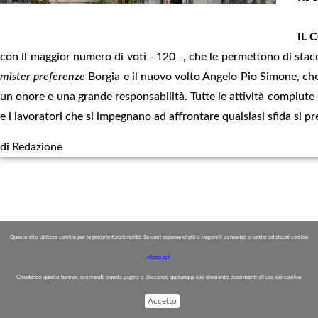
IL
con il maggior numero di voti - 120 -, che le permettono di staccar
mister preferenze
Borgia e il nuovo volto Angelo Pio Simone, c
un onore e una grande responsabilità. Tutte le attività compiute s
e i lavoratori che si impegnano ad affrontare qualsiasi sfida si p
di Redazione
Questo sito utilizza cookie per le proprie funzionalità. Se vuoi saperne di più o negare il consenso a tutti o ad alcuni cookie
clicca qui
.
Chiudendo questo banner, scorrendo questa pagina o cliccando qualunque suo elemento acconsenti all uso dei cookie.
Accetto