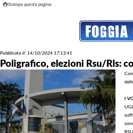
Stampa questa pagina
Pubblicata il:
14/10/2024 17:13:41
Poligrafico, elezioni Rsu/Rls: c
Conf
dell
I V
UGL
suff
so
RSU