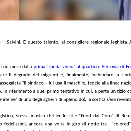
il Salvini. E questo talento, al consigliere regionale leghista 
i un mese dalla
prima “ronda video” al quartiere Ferrovia di Fo
are il degrado dei migranti e, finalmente, inchiodare la sin
sseggiata “il sindaco – lui usa il maschile, fedele alla linea nazi
o, in riferimento a quel primo tentativo in cui, a parte un tizio c
iteme” di uno degli sgherri di Splendido), la sortita s’era rivela
istico, stessa musica thriller in stile “Fuori dal Coro” di Rete
ro fedelissimi, ancora una volta in giro di notte tra i “colore