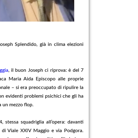
Joseph Splendido, già in clima elezioni
ggia
, il buon Joseph ci riprova: è del 7
daca Maria Aida Episcopo alle proprie
onale – si era preoccupato di ripulire la
on evidenti problemi psichici che gli ha
ta un mezzo flop.
4, stessa squadriglia all’opera: davanti
d” di Viale XXIV Maggio e via Podgora.