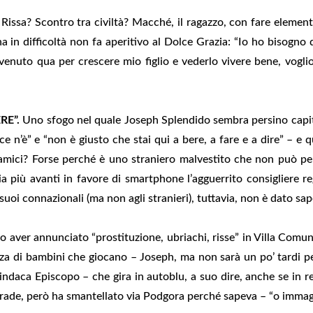
Rissa? Scontro tra civiltà? Macché, il ragazzo, con fare elementar
 in difficoltà non fa aperitivo al Dolce Grazia: “Io ho bisogno d
venuto qua per crescere mio figlio e vederlo vivere bene, voglio
RE”.
Uno sfogo nel quale Joseph Splendido sembra persino capitol
ce n’è” e “non è giusto che stai qui a bere, a fare e a dire” – e
 amici? Forse perché è uno straniero malvestito che non può per
a più avanti in favore di smartphone l’agguerrito consigliere regi
 suoi connazionali (ma non agli stranieri), tuttavia, non è dato sap
o aver annunciato “prostituzione, ubriachi, risse” in Villa Comun
nza di bambini che giocano – Joseph, ma non sarà un po’ tardi per
sindaca Episcopo – che gira in autoblu, a suo dire, anche se in 
 strade, però ha smantellato via Podgora perché sapeva – “o immag