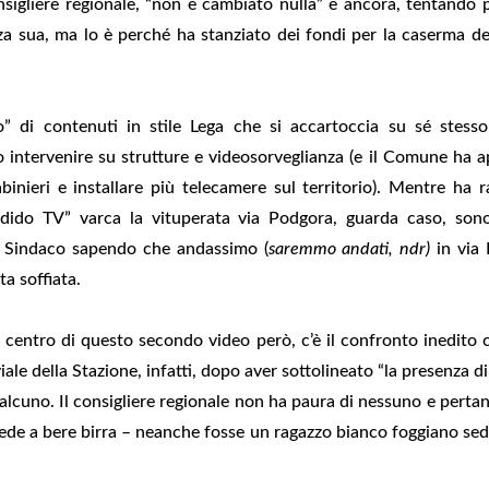
nsigliere regionale, “non è cambiato nulla” e ancora, tentando p
 sua, ma lo è perché ha stanziato dei fondi per la caserma dei
” di contenuti in stile Lega che si accartoccia su sé stesso 
intervenire su strutture e videosorveglianza (e il Comune ha ap
binieri e installare più telecamere sul territorio). Mentre ha 
dido TV” varca la vituperata via Podgora, guarda caso, sono
Il Sindaco sapendo che andassimo (
saremmo andati, ndr)
in via 
a soffiata.
 centro di questo secondo video però, c’è il confronto inedito 
le della Stazione, infatti, dopo aver sottolineato “la presenza di 
lcuno. Il consigliere regionale non ha paura di nessuno e pertan
iede a bere birra – neanche fosse un ragazzo bianco foggiano sed