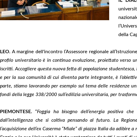
IL DIA
universi
nazional
l’Univers
della Cap
LEO.
A margine dell'incontro l’Assessore regionale all’Istruzio
profilo universitario è in continua evoluzione, proiettato verso 
iscritti. Accogliere questa nuova fetta di popolazione studentesca,
e per la sua comunità di cui diventa parte integrante, è l’obiettiv
parte, stiamo lavorando per esempio sul tema delle residenze uni
fondi della legge 338/2000 sull’edilizia universitaria, per trasforma
PIEMONTESE.
“
Foggia ha bisogno dell’energia positiva che s
dall’intelligenza che si coltiva pensando al futuro. La Region
l’acquisizione dell’ex Caserma “Miale” di piazza Italia da adibire 