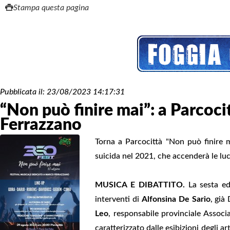
Stampa questa pagina
Pubblicata il:
23/08/2023 14:17:31
“Non può finire mai”: a Parcoci
Ferrazzano
Torna a Parcocittà "Non può finire m
suicida nel 2021, che accenderà le luci
MUSICA E DIBATTITO.
La sesta edi
interventi di
Alfonsina De Sario
, già
Leo
, responsabile provinciale Associ
caratterizzato dalle esibizioni degli ar