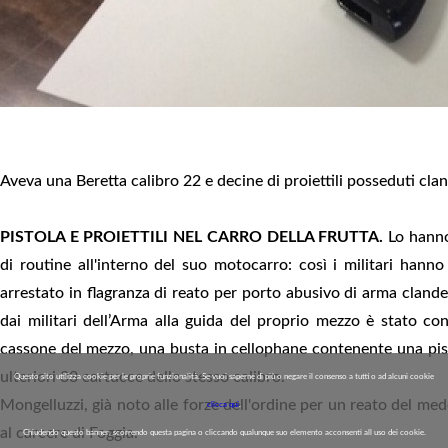
Aveva una Beretta calibro 22 e decine di proiettili posseduti cl
PISTOLA E PROIETTILI NEL CARRO DELLA FRUTTA.
Lo hanno
di routine all'interno del suo motocarro: così i militari han
arrestato in flagranza di reato per porto abusivo di arma cland
dai militari dell’Arma alla guida del proprio mezzo è stato con
cassone del mezzo, una busta in cellophane contenente una pist
ulteriori 33 cartucce dello stesso calibro.
Questo sito utilizza cookie per le proprie funzionalità. Se vuoi saperne di più o negare il consenso a tutti o ad alcuni cookie
Mongelluzzi, già noto alle forze dell'ordine per un reato del mede
clicca qui
.
al carcere di Foggia.
Chiudendo questo banner, scorrendo questa pagina o cliccando qualunque suo elemento acconsenti all uso dei cookie.