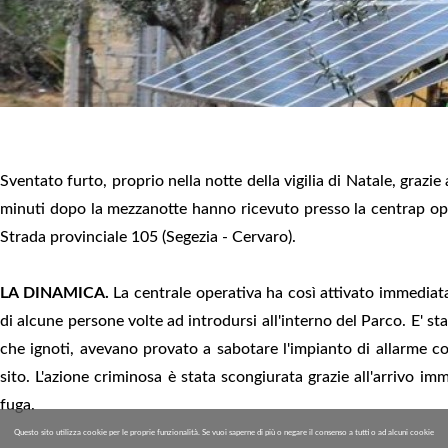
Sventato furto, proprio nella notte della vigilia di Natale, grazi
minuti dopo la mezzanotte hanno ricevuto presso la centrap oper
Strada provinciale 105 (Segezia - Cervaro).
LA DINAMICA.
La centrale operativa ha così attivato immediata
di alcune persone volte ad introdursi all'interno del Parco. E' sta
che ignoti, avevano provato a sabotare l'impianto di allarme col 
sito. L'azione criminosa è stata scongiurata grazie all'arrivo im
fuga.
Questo sito utilizza cookie per le proprie funzionalità. Se vuoi saperne di più o negare il consenso a tutti o ad alcuni cookie