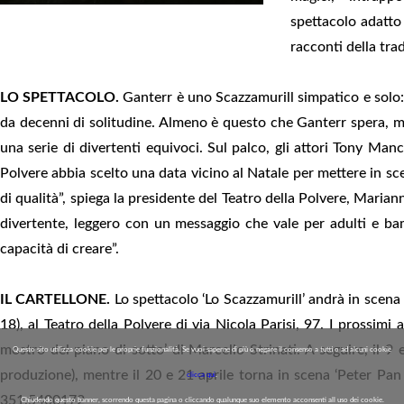
spettacolo adatto
racconti della tra
LO SPETTACOLO.
Ganterr è uno Scazzamurill simpatico e solo: l
da decenni di solitudine. Almeno è questo che Ganterr spera, m
una serie di divertenti equivoci. Sul palco, gli attori Tony Ma
Polvere abbia scelto una data vicino al Natale per mettere in scen
di qualità”, spiega la presidente del Teatro della Polvere, Maria
divertente, leggero con un messaggio che vale per adulti e bam
capacità di creare”.
IL CARTELLONE.
Lo spettacolo ‘Lo Scazzamurill’ andrà in scen
18), al Teatro della Polvere di via Nicola Parisi, 97. I prossimi
mostro del piano di sotto’ di Marcello Strinati. A seguire, il 9
Questo sito utilizza cookie per le proprie funzionalità. Se vuoi saperne di più o negare il consenso a tutti o ad alcuni cookie
produzione), mentre il 20 e 21 aprile torna in scena ‘Peter Pan 
clicca qui
.
351.5400172
Chiudendo questo banner, scorrendo questa pagina o cliccando qualunque suo elemento acconsenti all uso dei cookie.