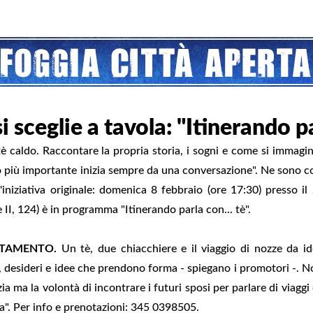
si sceglie a tavola: "Itinerando pa
è caldo. Raccontare la propria storia, i sogni e come si immagin
io più importante inizia sempre da una conversazione". Ne sono co
'iniziativa originale: domenica 8 febbraio (ore 17:30) presso il
II, 124) è in programma "Itinerando parla con... tè".
NTAMENTO.
Un tè, due chiacchiere e il viaggio di nozze da id
 desideri e idee che prendono forma - spiegano i promotori -. Non 
zia ma la volontà di incontrare i futuri sposi per parlare di viaggi
ia". Per info e prenotazioni: 345 0398505.