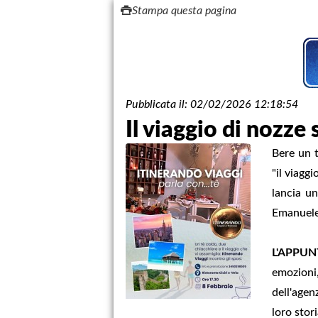
Stampa questa pagina
Pubblicata il:
02/02/2026 12:18:54
Il viaggio di nozze 
Bere un t
"il viagg
lancia un
Emanuele 
L'APPU
emozioni,
dell'agen
loro stor