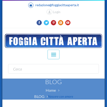
redazione@foggiacittaaperta.it
Login
BLOG
Home
BLOG
Nascere con amore