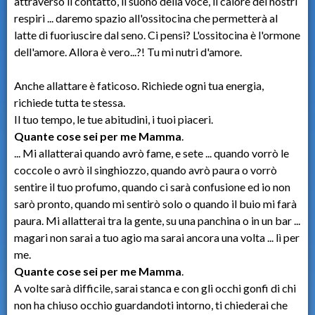
attraverso il contatto, il suono della voce, il calore dei nostri
respiri ... daremo spazio all'ossitocina che permetterà al
latte di fuoriuscire dal seno. Ci pensi? L'ossitocina è l'ormone
dell'amore. Allora è vero...?! Tu mi nutri d'amore.
Anche allattare è faticoso. Richiede ogni tua energia,
richiede tutta te stessa.
Il tuo tempo, le tue abitudini, i tuoi piaceri.
Quante cose sei per me Mamma
.
... Mi allatterai quando avrò fame, e sete ... quando vorrò le
coccole o avrò il singhiozzo, quando avrò paura o vorrò
sentire il tuo profumo, quando ci sarà confusione ed io non
sarò pronto, quando mi sentirò solo o quando il buio mi farà
paura. Mi allatterai tra la gente, su una panchina o in un bar ...
magari non sarai a tuo agio ma sarai ancora una volta ... lì per
me.
Quante cose sei per me Mamma
.
A volte sarà difficile, sarai stanca e con gli occhi gonfi di chi
non ha chiuso occhio guardandoti intorno, ti chiederai che