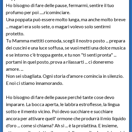
Ho bisogno di fare delle pause, fermarmi, sentire il tuo
profumo per poi .....ricominciare.
Una poppata può essere molto lunga, ma anche molto breve
... magari era solo sete, o magari volevo solo sentirmi
protetto.
Tu Mamma mettiti comoda, scegli il nostro posto ... prepara
dei cuscini e una luce soffusa, se vuoi metti una dolce musica
e se intorno c'è troppa gente, e tu non "ti senti pronta" ...
portami in quel posto, prova a rilassarti ... ci doneremo
amore. ...
Non sei sbagliata. Ogni storia d'amore comincia in silenzio.
E noi ci stiamo innamorando.
Ho bisogno di fare delle pause perché tante cose devo
imparare. La bocca aperta, le labbra estroflesse, la lingua
sotto e il mento vicino. Poi devo succhiare e succhiare
ancora per attivare quell' ormone che produrrà il mio liquido
d'oro ... come si chiama? Ah si ... è la prolattina. E insieme,