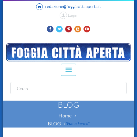
redazione@foggiacittaaperta.it
Login
BLOG
Home
BLOG
"Punto Fermo"