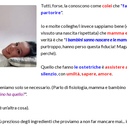
Tutti, forse, la conoscono come
colei
che "
fa
partorire
".
Io e molte colleghe/i invece sappiamo bene (
vissuto una nascita rispettata) che
mamma e 
verità è che "
i bambini sanno nascere e le mam
purtroppo, hanno perso questa fiducia! Magari
perché).
Quello che fanno
le ostetriche
è
assistere a
silenzio
, con
umiltà
,
sapere
,
amore
.
veniamo solo se necessario. (Parlo di fisiologia, mamma e bambino
no ha quello?
".
 un'altra cosa).
più prezioso degli ingredienti che proviamo a non far mancare mai... 