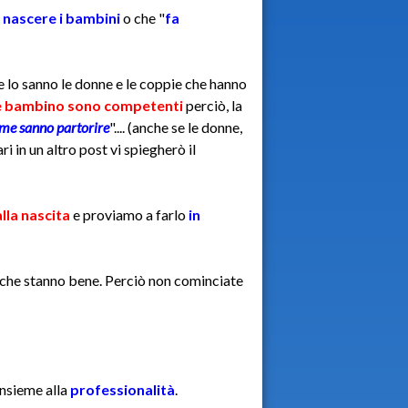
 nascere i bambini
o che "
fa
e lo sanno le donne e le coppie che hanno
bambino sono competenti
perciò, la
me sanno partorire
".... (anche se le donne,
 in un altro post vi spiegherò il
lla nascita
e proviamo a farlo
in
 che stanno bene. Perciò non cominciate
insieme alla
professionalità
.