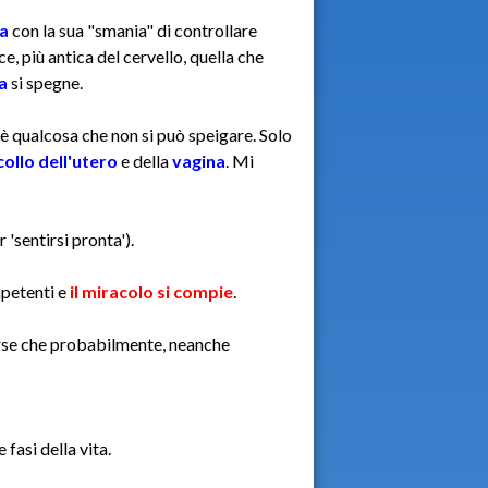
ia
con la sua "smania" di controllare
, più antica del cervello, quella che
a
si spegne.
 è qualcosa che non si può speigare. Solo
collo dell'utero
e della
vagina
. Mi
'sentirsi pronta').
mpetenti e
il miracolo si compie
.
sorse che probabilmente, neanche
e fasi della vita.