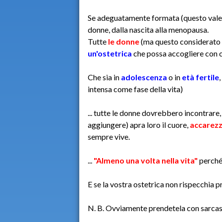
Se adeguatamente formata (questo vale se
donne, dalla nascita alla menopausa.
Tutte
le donne
(ma questo considerato
un'ostetrica
che possa accogliere con cur
Che sia in
adolescenza
o in
età fertile
,
intensa come fase della vita)
... tutte le donne dovrebbero incontrare, 
aggiungere) apra loro il cuore,
accarezz
sempre vive.
...
"Almeno una volta nella vita"
perché 
E se la vostra ostetrica non rispecchia p
N. B. Ovviamente prendetela con sarcas