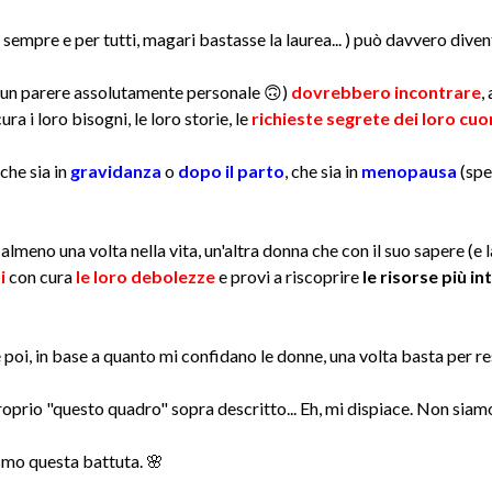
mpre e per tutti, magari bastasse la laurea... ) può davvero divent
 un parere assolutamente personale 🙃)
dovrebbero incontrare
,
a i loro bisogni, le loro storie, le
richieste segrete dei loro cuo
 che sia in
gravidanza
o
dopo il parto
, che sia in
menopausa
(spe
almeno una volta nella vita, un'altra donna che con il suo sapere (e 
i
con cura
le loro debolezze
e provi a riscoprire
le risorse più in
poi, in base a quanto mi confidano le donne, una volta basta per r
roprio "questo quadro" sopra descritto... Eh, mi dispiace. Non siamo
mo questa battuta. 🌸