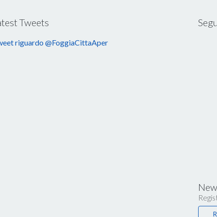
atest Tweets
Segu
eet riguardo @FoggiaCittaAper
News
Regist
R