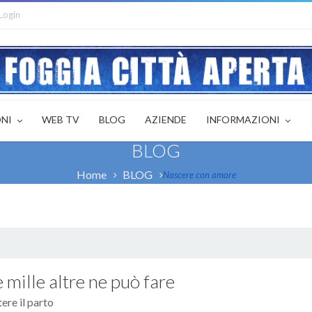
Login
ONI
WEB TV
BLOG
AZIENDE
INFORMAZIONI
BLOG
Home
BLOG
Nascere con amore
 e mille altre ne può fare
ere il parto