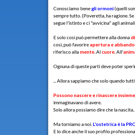
Conosciamo bene
gli ormoni
(quelli so
sempre tutto. (Poveretta, ha ragione. Se
segue l'istinto e ci "avvicina" agli animal
E solo così può permettere alla donna
d
così, può favorire
apertura e abband
riferisco alla
mente
. Al
cuore
. All'
anim
Ognuna di queste parti deve poter sperim
... Allora sappiamo che solo quando tut
Possono nascere e rinascere insiem
immaginavano di avere.
Solo allora possiamo dire che la nascita, 
Ma torniamo a noi.
L'ostetrica è la 
E lo dice anche il suo profilo profession