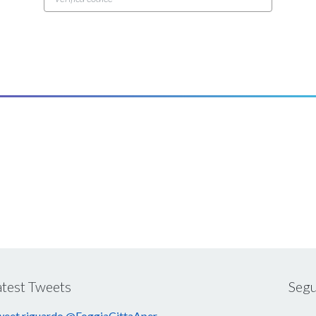
atest Tweets
Segu
eet riguardo @FoggiaCittaAper