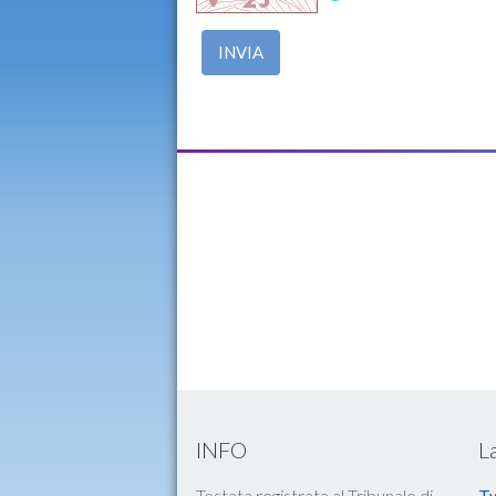
INVIA
INFO
L
Testata registrata al Tribunale di
Tw