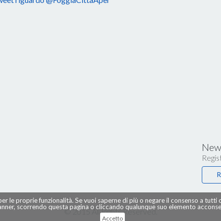
News
Regist
R
per le proprie funzionalità. Se vuoi saperne di più o negare il consenso a tutti
ner, scorrendo questa pagina o cliccando qualunque suo elemento acconsent
© 2015 All Rights Reserved.
Accetto