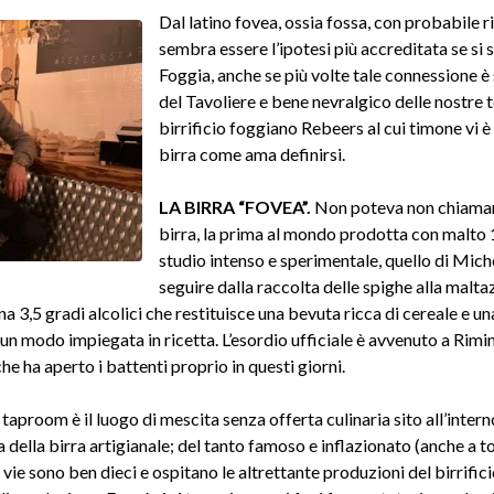
Dal latino fovea, ossia fossa, con probabile r
sembra essere l’ipotesi più accreditata se si 
Foggia, anche se più volte tale connessione è
del Tavoliere e bene nevralgico delle nostre t
birrificio foggiano Rebeers al cui timone vi 
birra come ama definirsi.
LA BIRRA “FOVEA”.
Non poteva non chiamarsi
birra, la prima al mondo prodotta con malt
studio intenso e sperimentale, quello di Mich
seguire dalla raccolta delle spighe alla malta
a 3,5 gradi alcolici che restituisce una bevuta ricca di cereale e u
lcun modo impiegata in ricetta. L’esordio ufficiale è avvenuto a Rimi
he ha aperto i battenti proprio in questi giorni.
taproom è il luogo di mescita senza offerta culinaria sito all’interno 
ra della birra artigianale; del tanto famoso e inflazionato (anche a 
vie sono ben dieci e ospitano le altrettante produzioni del birrific