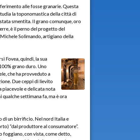
iferimento alle fosse granarie. Questa
studia la toponomastica della città di
 stata smentita. Il grano comunque, oro
erre, è il perno del progetto del
è Michele Solimando, artigiano della
 Fovea, quindi, la sua
o 100% grano duro. Uno
ele, che ha provveduto a
zione. Due ceppi di lievito
na piacevole e delicata nota
ni qualche settimana fa, ma è ora
di un birrificio. Nel nord Italia e
torto) “dal produttore al consumatore”.
io foggiano, con vista, come detto,