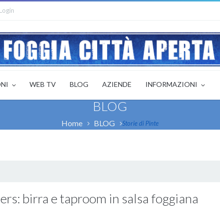
Login
ONI
WEB TV
BLOG
AZIENDE
INFORMAZIONI
BLOG
Home
BLOG
Storie di Pinte
ers: birra e taproom in salsa foggiana