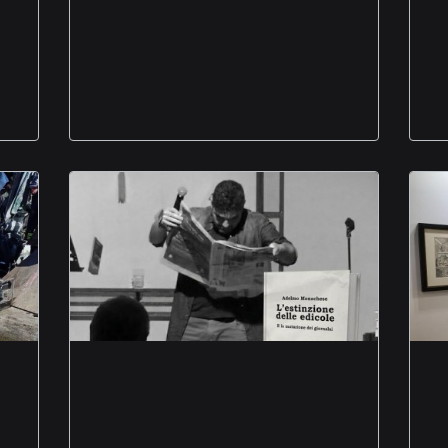
Questioni Meridionali
attesa super ospite
Recalcati
estinzione delle
edicole indagine
narrativa Adelmo
Monachese libro