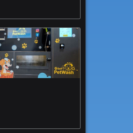
Foggia apre Self Pet
Wash nuovo lavaggio
self service dedicato a
cani