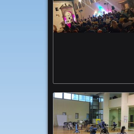
San Marco in Lamis
Pagine d’Autore storie
magico chiostro san
matteo