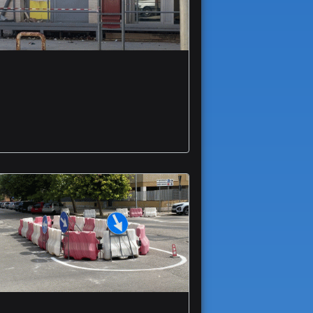
Nuovo assalto a
Postamat commando
in azione a Carapelle
incidenti incrocio