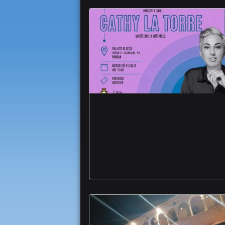
Chiostro Palazzo di
Città Equa Parole e
Diritti rassegna
femminismo