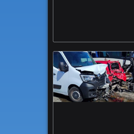
vent'anni comunità
anziani bambini
famiglie Monti
Grave scontro
incidente tangenziale
Foggia autobus
Ferrovie Gargano