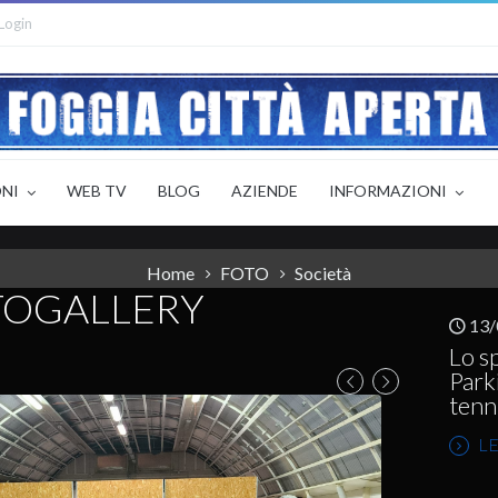
Login
ONI
WEB TV
BLOG
AZIENDE
INFORMAZIONI
Home
FOTO
Società
TOGALLERY
13/
Lo sp
Park
tenn
LE