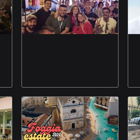
Rione Martucci in
festa una serata di
musica sport e
condivisione