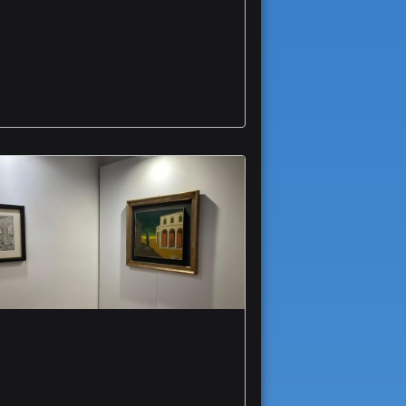
viabilita sperimentale
via Perosi Martiri via
Fani
Vieste grande
interesse per mostre
dedicate a de Chirico
Guttuso arte