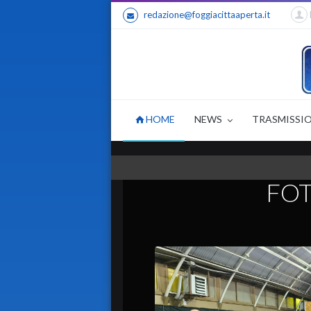
redazione@foggiacittaaperta.it
HOME
NEWS
TRASMISSI
FO