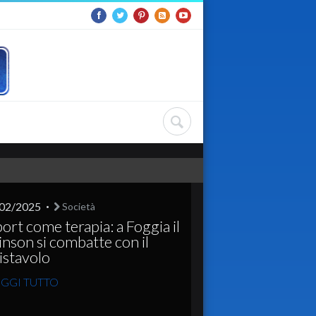
02/2025
Società
ort come terapia: a Foggia il
inson si combatte con il
istavolo
GGI TUTTO