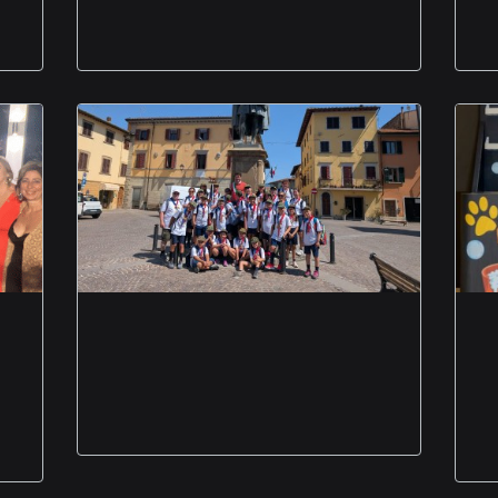
Il Sindaco di Vicchio al
fianco dei Lupetti del
gruppo scout Foggia 1