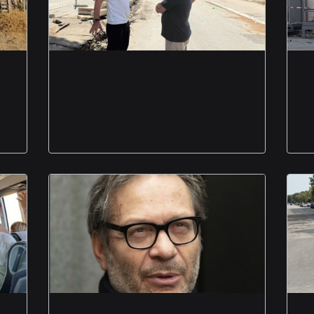
Lavori via borrelli
foggia commento di
Paola gruppo misto
Ivan Cotroneo apre