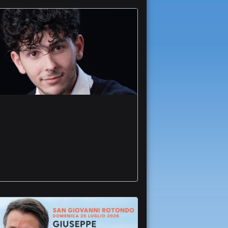
Dal trionfo al concorso
Giordano al piccolo
schermo Lorenzo
Vitucci