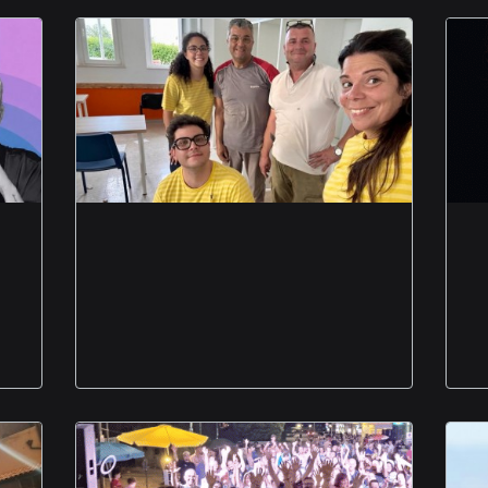
aula scolastica nuova
migranti richiedenti
asilo donazione ikea
Foggia