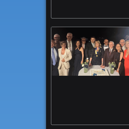
Rotary Club Foggia
Capitanata al via la
presidenza Marialuisa
De Niro