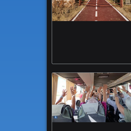
Cicloamici Foggia
Capitanata Ciclovia
Adriatica incompleta
Ben-Essere Insieme