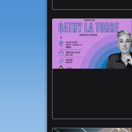
Chiostro Palazzo di
Città Equa Parole e
Diritti rassegna
femminismo