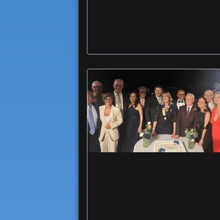
Ferrovie Gargano
Rotary Club Foggia
Capitanata al via la
presidenza Marialuisa
De Niro