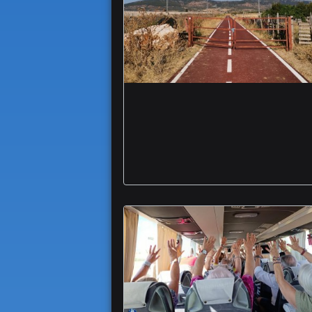
Cicloamici Foggia
Capitanata Ciclovia
Adriatica incompleta