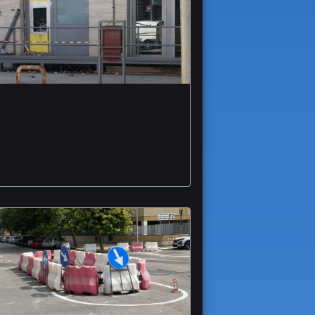
Nuovo assalto a
Postamat commando
in azione a Carapelle