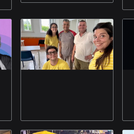
aula scolastica nuova
migranti richiedenti
asilo donazione ikea
Foggia