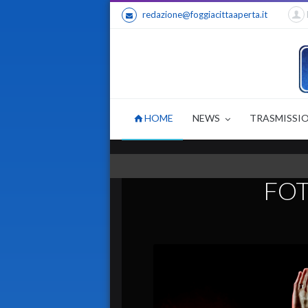
redazione@foggiacittaaperta.it
HOME
NEWS
TRASMISSI
FO