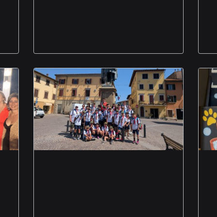
Monachese libro
Il Sindaco di Vicchio al
fianco dei Lupetti del
gruppo scout Foggia 1