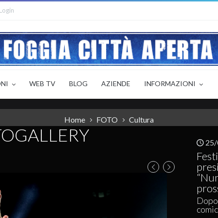
Login
ONI
WEB TV
BLOG
AZIENDE
INFORMAZIONI
Home
FOTO
Cultura
TOGALLERY
25/
Festi
pres
“Num
pros
Dopo 
comic