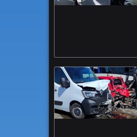
Ben-Essere Insieme
vent'anni comunità
anziani bambini
famiglie Monti
Grave scontro
incidente tangenziale
Foggia autobus