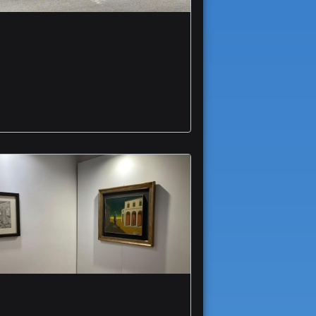
incidenti incrocio
viabilita sperimentale
via Perosi Martiri via
Fani
Vieste grande
interesse per mostre
dedicate a de Chirico