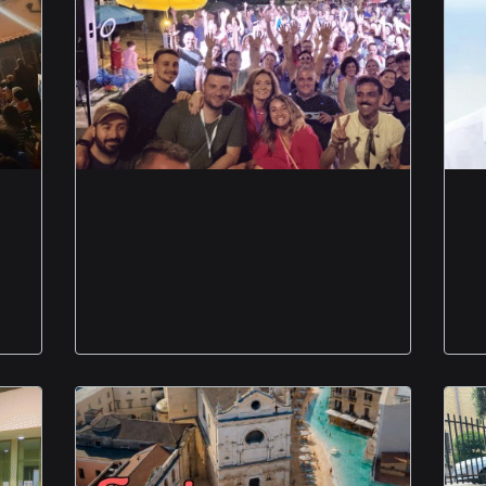
Rione Martucci in
festa una serata di
musica sport e
condivisione