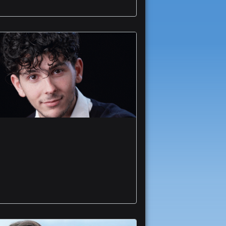
Dal trionfo al concorso
Giordano al piccolo
schermo Lorenzo
Vitucci