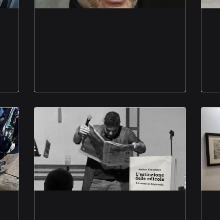
Ivan Cotroneo apre
Questioni Meridionali
attesa super ospite
Recalcati
estinzione delle
edicole indagine
narrativa Adelmo