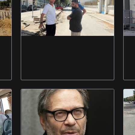
Lavori via borrelli
foggia commento di
Paola gruppo misto