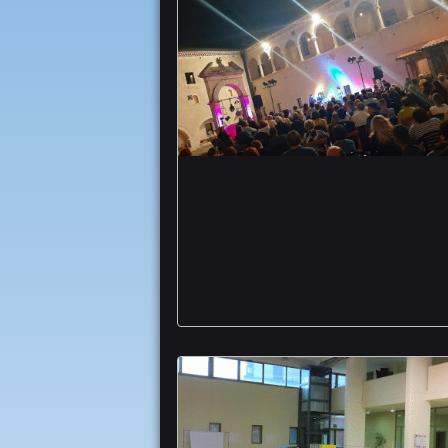
San Marco in Lamis
Pagine d’Autore storie
magico chiostro san
matteo