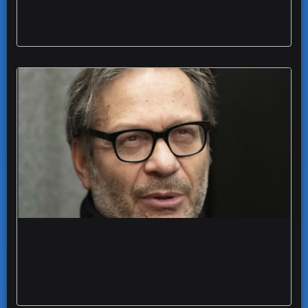
Ivan Cotroneo apre Questioni Meridionali
attesa super ospite Recalcati