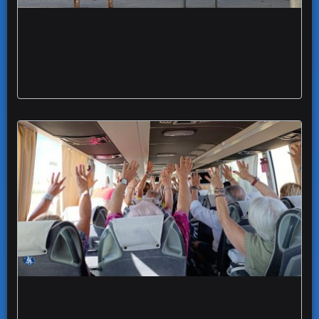
Nuovo assalto a Postamat commando in
azione a Carapelle
Ben-Essere Insieme vent'anni comunità
anziani bambini famiglie Monti