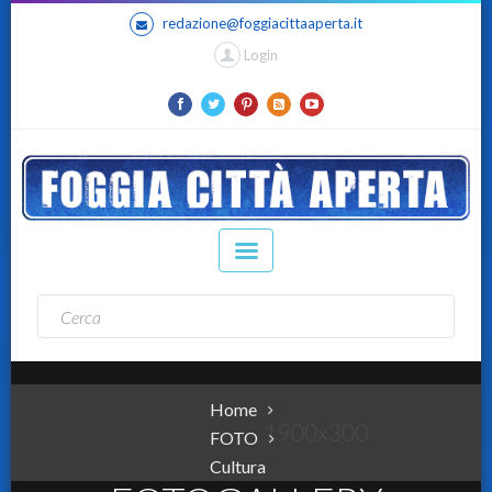
redazione@foggiacittaaperta.it
Login
Home
FOTO
Cultura