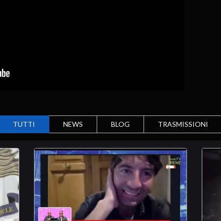
TUTTI
NEWS
BLOG
TRASMISSIONI