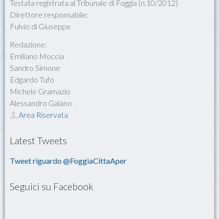
Testata registrata al Tribunale di Foggia (n.10/2012)
Direttore responsabile:
Fulvio di Giuseppe
Redazione:
Emiliano Moccia
Sandro Simone
Edgardo Tufo
Michele Gramazio
Alessandro Galano
Area Riservata
Latest Tweets
Tweet riguardo @FoggiaCittaAper
Seguici su Facebook