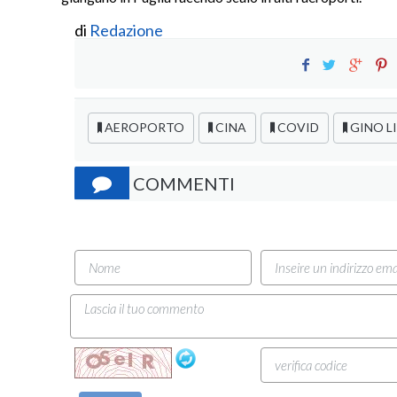
di
Redazione
AEROPORTO
CINA
COVID
GINO L
COMMENTI