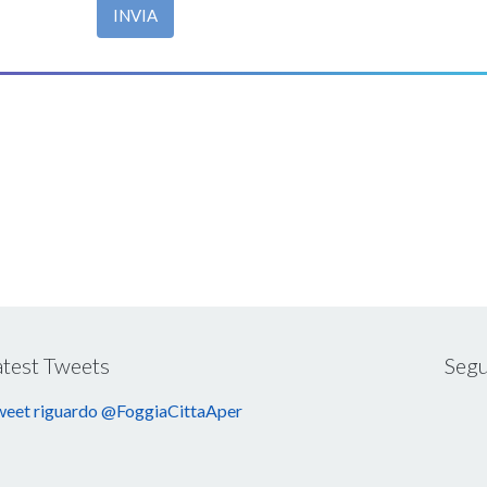
INVIA
atest Tweets
Segu
eet riguardo @FoggiaCittaAper