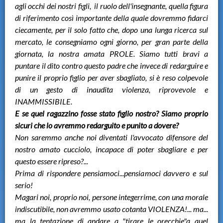
agli occhi dei nostri figli, il ruolo dell'insegnante, quella figura
di riferimento così importante della quale dovremmo fidarci
ciecamente, per il solo fatto che, dopo una lunga ricerca sul
mercato, le consegniamo ogni giorno, per gran parte della
giornata, la nostra amata PROLE. Siamo tutti bravi a
puntare il dito contro questo padre che invece di redarguire e
punire il proprio figlio per aver sbagliato, si è reso colpevole
di un gesto di inaudita violenza, riprovevole e
INAMMISSIBILE.
E se quel ragazzino fosse stato figlio nostro? Siamo proprio
sicuri che lo avremmo redarguito e punito a dovere?
Non saremmo anche noi diventati l'avvocato difensore del
nostro amato cucciolo, incapace di poter sbagliare e per
questo essere ripreso?...
Prima di rispondere pensiamoci...pensiamoci davvero e sul
serio!
Magari noi, proprio noi, persone integerrime, con una morale
indiscutibile, non avremmo usato cotanta VIOLENZA!... ma...
ma la tentazione di andare a "tirare le orecchie"a quel