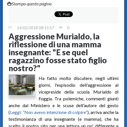
Stampa questa pagina
14/02/2018 08:15:57
0
Aggressione Murialdo, la
riflessione di una mamma
insegnante: "E se quel
ragazzino fosse stato figlio
nostro?"
Ha fatto molto discutere, negli ultimi
giorni, l'espisodio dell'aggressione al
vicepreside della scuola Murialdo di
Foggia. Tra polemiche, commenti giunti
anche dal Ministero e le scuse dell'autore del gesto
(
Leggi: “Non avevo intenzione di colpire”
), arriva anche la
testimonianza di una insegnante (e mamma), che ha
scelto il nostro sito per una lettura un po' differente e