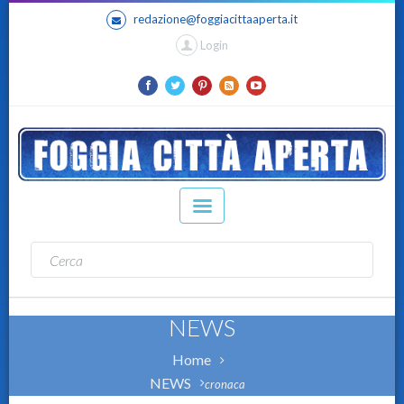
redazione@foggiacittaaperta.it
Login
NEWS
Home
NEWS
cronaca