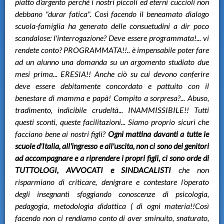
piatto d'argento perché i nostri piccoli ed eterni cuccioli non
debbano "durar fatica". Così facendo il beneamato dialogo
scuola-famiglia ha generato delle consuetudini a dir poco
scandalose: l'interrogazione? Deve essere programmata!... vi
rendete conto? PROGRAMMATA!!.. è impensabile poter fare
ad un alunno una domanda su un argomento studiato due
mesi prima... ERESIA!! Anche ciò su cui devono conferire
deve essere debitamente concordato e pattuito con il
benestare di mamma e papà! Compito a sorpresa?... Abuso,
tradimento, indicibile crudeltà... INAMMISSIBILE!! Tutti
questi sconti, queste facilitazioni... Siamo proprio sicuri che
facciano bene ai nostri figli?
Ogni mattina davanti a tutte le
scuole d'Italia, all'ingresso e all'uscita, non ci sono dei genitori
ad accompagnare e a riprendere i propri figli, ci sono orde di
TUTTOLOGI, AVVOCATI e SINDACALISTI
che non
risparmiano di criticare, denigrare e contestare l'operato
degli insegnanti sfoggiando conoscenze di psicologia,
pedagogia, metodologia didattica ( di ogni materia!!Così
facendo non ci rendiamo conto di aver sminuito, snaturato,